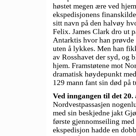
høstet megen ære ved hjem
ekspedisjonens finanskilde
sitt navn på den halvøy hv
Felix. James Clark dro ut på
Antarktis hvor han prøvde 
uten å lykkes. Men han fikk
av Rosshavet der syd, og bl
hjem. Framstøtene mot Nord
dramatisk høydepunkt med 
129 mann fant sin død på t
Ved inngangen til det 20.
Nordvestpassasjen nogenl
med sin beskjedne jakt Gjø
første gjennomseiling me
ekspedisjon hadde en dobbe