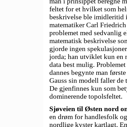
man i prinsippet beregne m
feltet for et hvilket som he
beskrivelse ble imidleritid
matematiker Carl Friedric
problemet med sedvanlig el
matematisk beskrivelse som
gjorde ingen spekulasjone
jorda; han utviklet kun en
data best mulig. Problemet
dannes begynte man første 
Gauss sin modell faller de 
De gjenfinnes kun som bety
dominerende topolsfeltet.
Sjøveien til Østen nord 
en drøm for handlesfolk og
nordlige kyster kartlagt. 