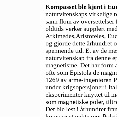
Kompasset ble kjent i Eu
naturvitenskaps virkelige 
sann flom av oversettelser f
oldtids verker supplert med
Arkimedes,Aristoteles, Eucl
og gjorde dette århundret o
spennende tid. Et av de me
naturvitenskap fra denne 
magnetisme. Det har form a
ofte som Epistola de magne
1269 av arme-ingeniøren Pe
under krigsopersjoner i Ita
eksperimenter knyttet til 
som magnetiske poler, tiltr
Det ble lest i århundrer fr
kompasset pekte mot Polst