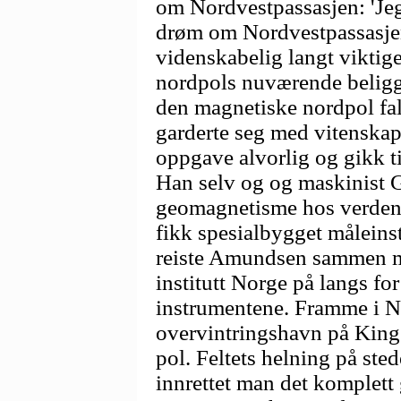
om Nordvestpassasjen: 'Je
drøm om Nordvestpassasjen
videnskabelig langt viktig
nordpols nuværende beligg
den magnetiske nordpol fa
garderte seg med vitenskap
oppgave alvorlig og gikk t
Han selv og og maskinist G
geomagnetisme hos verdens
fikk spesialbygget målein
reiste Amundsen sammen m
institutt Norge på langs fo
instrumentene. Framme i N
overvintringshavn på Kin
pol. Feltets helning på sted
innrettet man det komplet