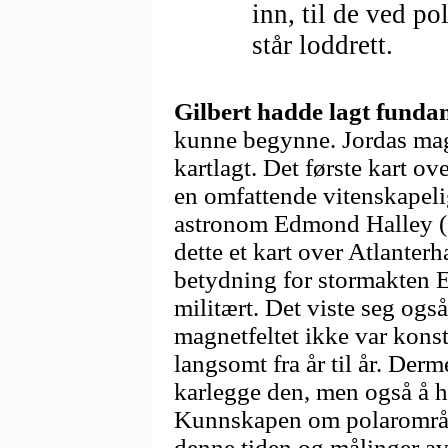
inn, til de ved po
står loddrett.
Gilbert hadde lagt funda
kunne begynne. Jordas magn
kartlagt. Det første kart o
en omfattende vitenskapeli
astronom Edmond Halley (16
dette et kart over Atlanter
betydning for stormakten 
militært. Det viste seg også
magnetfeltet ikke var kons
langsomt fra år til år. Derm
karlegge den, men også å h
Kunnskapen om polarområd
denne tiden og målinger av 