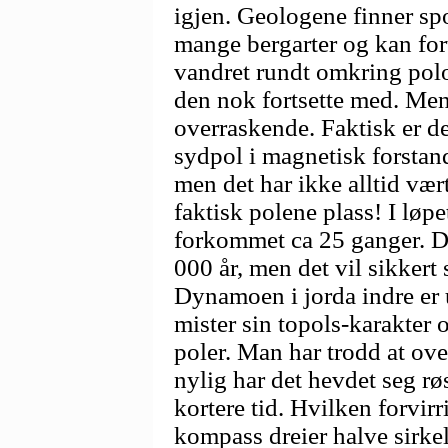
igjen. Geologene finner spo
mange bergarter og kan fort
vandret rundt omkring polom
den nok fortsette med. Men
overraskende. Faktisk er d
sydpol i magnetisk forstand
men det har ikke alltid vært
faktisk polene plass! I løpe
forkommet ca 25 ganger. Det
000 år, men det vil sikkert 
Dynamoen i jorda indre er u
mister sin topols-karakter 
poler. Man har trodd at ov
nylig har det hevdet seg rø
kortere tid. Hvilken forvirr
kompass dreier halve sirke