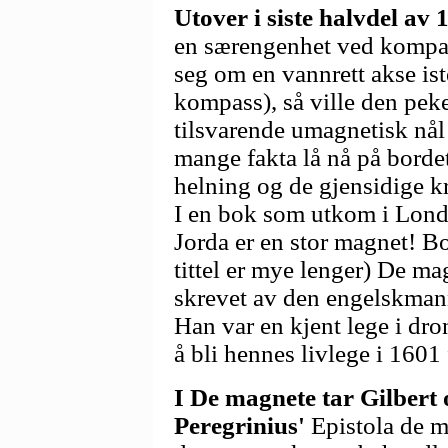
Utover i siste halvdel av 1
en særengenhet ved kompass
seg om en vannrett akse iste
kompass), så ville den pek
tilsvarende umagnetisk nål v
mange fakta lå nå på borde
helning og de gjensidige k
I en bok som utkom i Lond
Jorda er en stor magnet! B
tittel er mye lenger) De ma
skrevet av den engelskman
Han var en kjent lege i dr
å bli hennes livlege i 1601 
I De magnete tar Gilbert 
Peregrinius'
Epistola de 