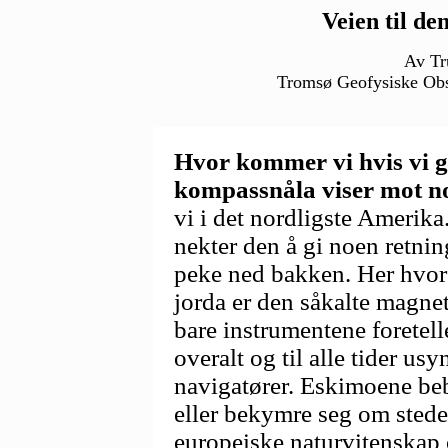
Veien til de
Av Tr
Tromsø Geofysiske Obse
Hvor kommer vi hvis vi gir
kompassnåla viser mot n
vi i det nordligste Amerika.
nekter den å gi noen retning
peke ned bakken. Her hvor 
jorda er den såkalte magneti
bare instrumentene foretell
overalt og til alle tider us
navigatører. Eskimoene be
eller bekymre seg om stede
europeiske naturvitenskap 