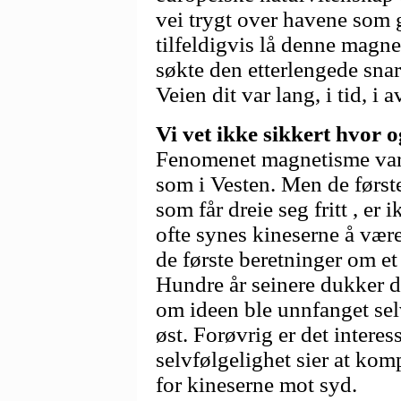
vei trygt over havene som g
tilfeldigvis lå denne magne
søkte den etterlengede sna
Veien dit var lang, i tid, i
Vi vet ikke sikkert hvor 
Fenomenet magnetisme var v
som i Vesten. Men de først
som får dreie seg fritt , er
ofte synes kineserne å være
de første beretninger om et
Hundre år seinere dukker d
om ideen ble unnfanget sel
øst. Forøvrig er det intere
selvfølgelighet sier at kom
for kineserne mot syd.